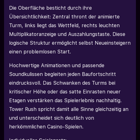
Die Oberfläche besticht durch ihre
Übersichtlichkeit: Zentral thront der animierte
Turm, links liegt das Wettfeld, rechts leuchten
Multiplikatoranzeige und Auszahlungstaste. Diese
logische Struktur ermöglicht selbst Neueinsteigern
einen problemlosen Start.
Hochwertige Animationen und passende
Soundkulissen begleiten jeden Baufortschritt
eindrucksvoll. Das Schwanken des Turms bei
kritischer Höhe oder das satte Einrasten neuer
Etagen verstärken das Spielerlebnis nachhaltig.
Tower Rush spricht damit alle Sinne gleichzeitig an
und unterscheidet sich deutlich von
herkömmlichen Casino-Spielen.