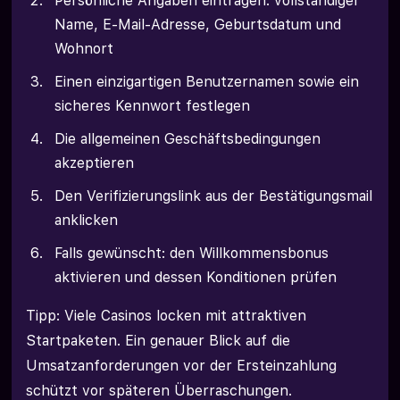
Persönliche Angaben eintragen: vollständiger
Name, E-Mail-Adresse, Geburtsdatum und
Wohnort
Einen einzigartigen Benutzernamen sowie ein
sicheres Kennwort festlegen
Die allgemeinen Geschäftsbedingungen
akzeptieren
Den Verifizierungslink aus der Bestätigungsmail
anklicken
Falls gewünscht: den Willkommensbonus
aktivieren und dessen Konditionen prüfen
Tipp: Viele Casinos locken mit attraktiven
Startpaketen. Ein genauer Blick auf die
Umsatzanforderungen vor der Ersteinzahlung
schützt vor späteren Überraschungen.