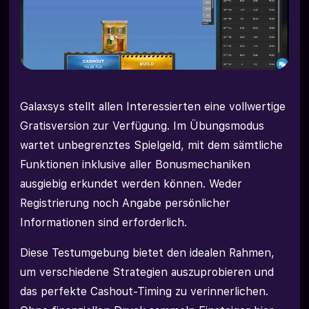
Galaxsys stellt allen Interessierten eine vollwertige
Gratisversion zur Verfügung. Im Übungsmodus
wartet unbegrenztes Spielgeld, mit dem sämtliche
Funktionen inklusive aller Bonusmechaniken
ausgiebig erkundet werden können. Weder
Registrierung noch Angabe persönlicher
Informationen sind erforderlich.
Diese Testumgebung bietet den idealen Rahmen,
um verschiedene Strategien auszuprobieren und
das perfekte Cashout-Timing zu verinnerlichen.