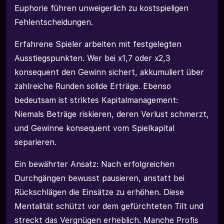
Euphorie führen unweigerlich zu kostspieligen
Fehlentscheidungen.
Erfahrene Spieler arbeiten mit festgelegten
Ausstiegspunkten. Wer bei x1,7 oder x2,3
konsequent den Gewinn sichert, akkumuliert über
zahlreiche Runden solide Erträge. Ebenso
bedeutsam ist striktes Kapitalmanagement:
Niemals Beträge riskieren, deren Verlust schmerzt,
und Gewinne konsequent vom Spielkapital
separieren.
Ein bewährter Ansatz: Nach erfolgreichen
Durchgängen bewusst pausieren, anstatt bei
Rückschlägen die Einsätze zu erhöhen. Diese
Mentalität schützt vor dem gefürchteten Tilt und
streckt das Vergnügen erheblich. Manche Profis