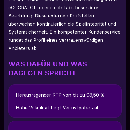
eCOGRA, GLI oder iTech Labs besondere
Beachtung. Diese externen Prüfstellen
überwachen kontinuierlich die Spielintegrität und
Systemsicherheit. Ein kompetenter Kundenservice
rundet das Profil eines vertrauenswürdigen
Anbieters ab.
WAS DAFÜR UND WAS
DAGEGEN SPRICHT
Herausragender RTP von bis zu 98,50 %
Hohe Volatilität birgt Verlustpotenzial