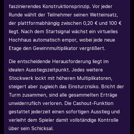
faszinierendes Konstruktionsprinzip. Vor jeder
Runde wählt der Teilnehmer seinen Wetteinsatz,
der plattformabhängig zwischen 0,20 € und 100 €
liegt. Nach dem Startsignal wächst ein virtuelles
Hochhaus automatisch empor, wobei jede neue
Etage den Gewinnmultiplikator vergrößert.
Die entscheidende Herausforderung liegt im
idealen Ausstiegszeitpunkt. Jedes weitere
Stockwerk lockt mit höheren Multiplikatoren,
steigert aber zugleich das Einsturzrisiko. Bricht der
Turm zusammen, sind alle gesammelten Erträge
unwiderruflich verloren. Die Cashout-Funktion
gestattet jederzeit einen sofortigen Ausstieg und
verleiht dem Spieler damit vollständige Kontrolle
über sein Schicksal.