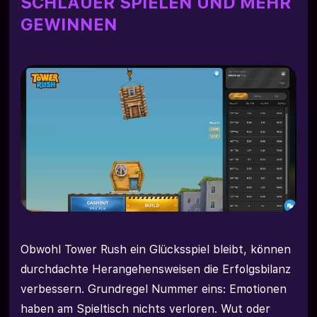
SCHLAUER SPIELEN UND MEHR
GEWINNEN
Obwohl Tower Rush ein Glücksspiel bleibt, können
durchdachte Herangehensweisen die Erfolgsbilanz
verbessern. Grundregel Nummer eins: Emotionen
haben am Spieltisch nichts verloren. Wut oder