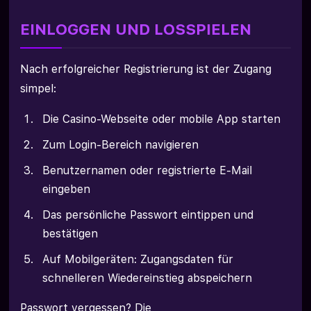
EINLOGGEN UND LOSSPIELEN
Nach erfolgreicher Registrierung ist der Zugang
simpel:
Die Casino-Webseite oder mobile App starten
Zum Login-Bereich navigieren
Benutzernamen oder registrierte E-Mail
eingeben
Das persönliche Passwort eintippen und
bestätigen
Auf Mobilgeräten: Zugangsdaten für
schnelleren Wiedereinstieg abspeichern
Passwort vergessen? Die