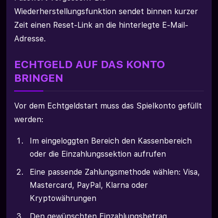
Wiederherstellungsfunktion sendet binnen kurzer
Zeit einen Reset-Link an die hinterlegte E-Mail-
Adresse.
ECHTGELD AUF DAS KONTO
BRINGEN
Vor dem Echtgeldstart muss das Spielkonto gefüllt
werden:
Im eingeloggten Bereich den Kassenbereich
oder die Einzahlungssektion aufrufen
Eine passende Zahlungsmethode wählen: Visa,
Mastercard, PayPal, Klarna oder
Kryptowährungen
Den gewünschten Einzahlungsbetrag