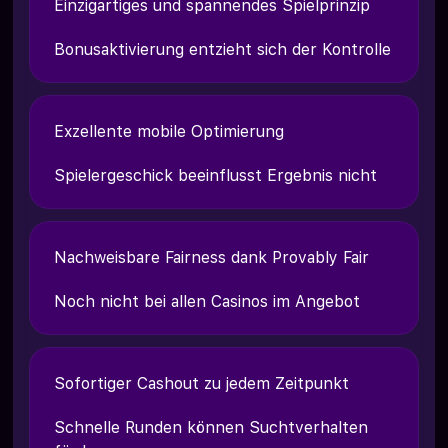
Einzigartiges und spannendes Spielprinzip
Bonusaktivierung entzieht sich der Kontrolle
Exzellente mobile Optimierung
Spielergeschick beeinflusst Ergebnis nicht
Nachweisbare Fairness dank Provably Fair
Noch nicht bei allen Casinos im Angebot
Sofortiger Cashout zu jedem Zeitpunkt
Schnelle Runden können Suchtverhalten